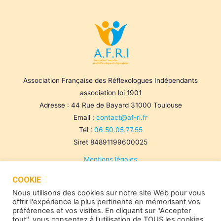
Association Française des Réflexologues Indépendants
association loi 1901
Adresse : 44 Rue de Bayard 31000 Toulouse
Email :
contact@af-ri.fr
Tél :
06.50.05.77.55
Siret 84891199600025
Mentions légales
Politique de confidentialité
COOKIE
Cookies
Nous utilisons des cookies sur notre site Web pour vous
offrir l'expérience la plus pertinente en mémorisant vos
préférences et vos visites. En cliquant sur "Accepter
tout", vous consentez à l'utilisation de TOUS les cookies.