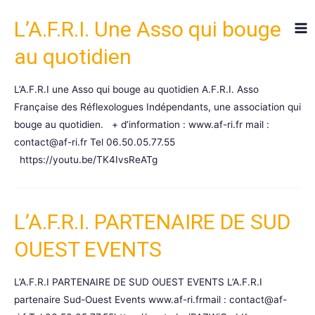
Aller
L’A.F.R.I. Une Asso qui bouge
au
Ma
contenu
au quotidien
Me
L’A.F.R.I une Asso qui bouge au quotidien A.F.R.I. Asso
Française des Réflexologues Indépendants, une association qui
bouge au quotidien. + d’information : www.af-ri.fr mail :
contact@af-ri.fr Tel 06.50.05.77.55
https://youtu.be/TK4IvsReATg
L’A.F.R.I. PARTENAIRE DE SUD
OUEST EVENTS
L’A.F.R.I PARTENAIRE DE SUD OUEST EVENTS L’A.F.R.I
partenaire Sud-Ouest Events www.af-ri.frmail : contact@af-